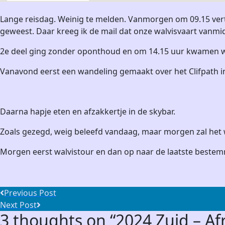
Lange reisdag. Weinig te melden. Vanmorgen om 09.15 vert
geweest. Daar kreeg ik de mail dat onze walvisvaart van
2e deel ging zonder oponthoud en om 14.15 uur kwamen w
Vanavond eerst een wandeling gemaakt over het Clifpath in
Daarna hapje eten en afzakkertje in de skybar.
Zoals gezegd, weig beleefd vandaag, maar morgen zal het w
Morgen eerst walvistour en dan op naar de laatste bestem
Post
Previous Post
Previous
Next Post
navigation
3 thoughts on “
2024 Zuid – Af
post:
Next