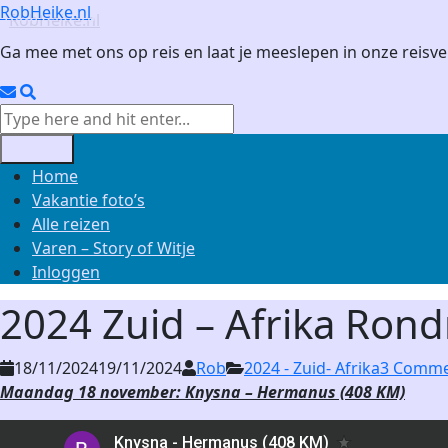
Skip
RobHeike.nl
to
Ga mee met ons op reis en laat je meeslepen in onze reisve
content
Email
Search
Search
for:
Menu
Home
Vakantie foto’s
Alle reizen
Varen – Story of Witje
Inloggen
2024 Zuid – Afrika Rond
18/11/2024
19/11/2024
Rob
2024 - Zuid- Afrika
3 Comme
Maandag 18 november: Knysna – Hermanus (408 KM)