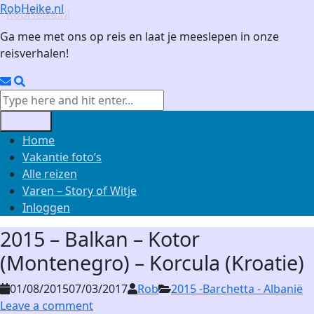
Skip
RobHeike.nl
to
Ga mee met ons op reis en laat je meeslepen in onze
content
reisverhalen!
Email
Search
Search
for:
Menu
Home
Vakantie foto’s
Alle reizen
Varen – Story of Witje
Inloggen
2015 – Balkan – Kotor
(Montenegro) – Korcula (Kroatie)
01/08/2015
07/03/2017
Rob
2015 -Barchetta - Albanië
Leave a comment